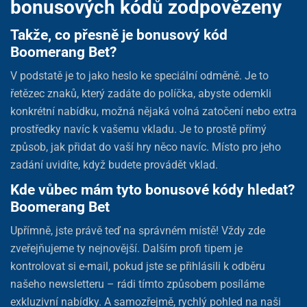
bonusových kódů zodpovězeny
Takže, co přesně je bonusový kód
Boomerang Bet?
V podstatě je to jako heslo ke speciální odměně. Je to
řetězec znaků, který zadáte do políčka, abyste odemkli
konkrétní nabídku, možná nějaká volná zatočení nebo extra
prostředky navíc k vašemu vkladu. Je to prostě přímý
způsob, jak přidat do vaší hry něco navíc. Místo pro jeho
zadání uvidíte, když budete provádět vklad.
Kde vůbec mám tyto bonusové kódy hledat?
Boomerang Bet
Upřímně, jste právě teď na správném místě! Vždy zde
zveřejňujeme ty nejnovější. Dalším profi tipem je
kontrolovat si e-mail, pokud jste se přihlásili k odběru
našeho newsletteru – rádi tímto způsobem posíláme
exkluzivní nabídky. A samozřejmě, rychlý pohled na naši