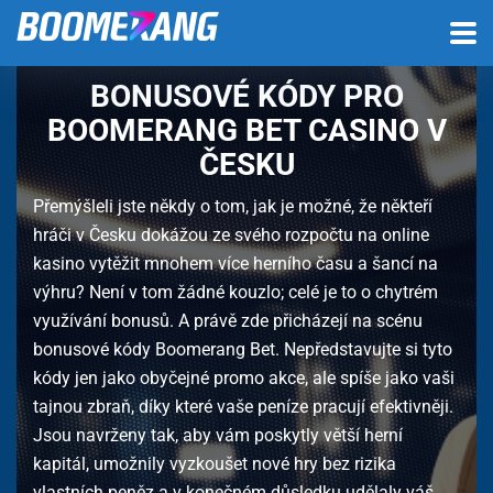
BONUSOVÉ KÓDY PRO
BOOMERANG BET CASINO V
ČESKU
Přemýšleli jste někdy o tom, jak je možné, že někteří
hráči v Česku dokážou ze svého rozpočtu na online
kasino vytěžit mnohem více herního času a šancí na
výhru? Není v tom žádné kouzlo; celé je to o chytrém
využívání bonusů. A právě zde přicházejí na scénu
bonusové kódy Boomerang Bet. Nepředstavujte si tyto
kódy jen jako obyčejné promo akce, ale spíše jako vaši
tajnou zbraň, díky které vaše peníze pracují efektivněji.
Jsou navrženy tak, aby vám poskytly větší herní
kapitál, umožnily vyzkoušet nové hry bez rizika
vlastních peněz a v konečném důsledku udělaly váš