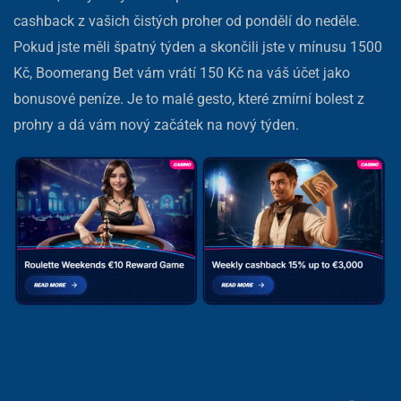
cashback z vašich čistých proher od pondělí do neděle.
Pokud jste měli špatný týden a skončili jste v mínusu 1500
Kč, Boomerang Bet vám vrátí 150 Kč na váš účet jako
bonusové peníze. Je to malé gesto, které zmírní bolest z
prohry a dá vám nový začátek na nový týden.