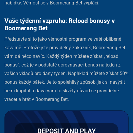
nabídky. Věrnost se v Boomerang Bet vyplácí.
Vaše týdenní vzpruha: Reload bonusy v
Boomerang Bet
Představte si to jako věrnostní program ve vaší oblíbené
kavárně. Protože jste pravidelný zákazník, Boomerang Bet
vám dá něco navíc. Každý týden můžete získat „reload
bonus“, což je v podstatě dorovnávací bonus na jeden z
vašich vkladů pro daný týden. Například můžete získat 50%
bonus každý pátek. Je to spolehlivý způsob, jak si navýšit
herní kapitál a dává vám to skvělý důvod se pravidelně
vracet a hrát v Boomerang Bet.
DEPOSIT AND PLAY