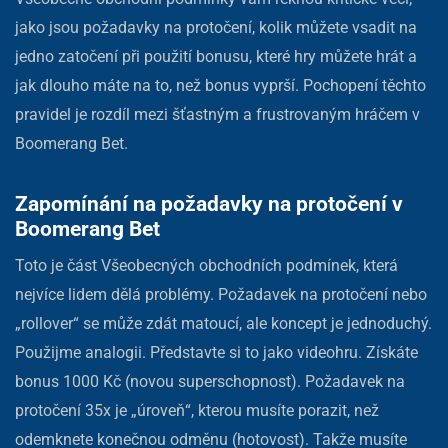
jako jsou požadavky na protočení, kolik můžete vsadit na
jedno zatočení při použití bonusu, které hry můžete hrát a
jak dlouho máte na to, než bonus vyprší. Pochopení těchto
pravidel je rozdíl mezi šťastným a frustrovaným hráčem v
Boomerang Bet.
Zapomínání na požadavky na protočení v
Boomerang Bet
Toto je část Všeobecných obchodních podmínek, která
nejvíce lidem dělá problémy. Požadavek na protočení nebo
„rollover“ se může zdát matoucí, ale koncept je jednoduchý.
Použijme analogii. Představte si to jako videohru. Získáte
bonus 1000 Kč (novou superschopnost). Požadavek na
protočení 35x je „úroveň“, kterou musíte porazit, než
odemknete konečnou odměnu (hotovost). Takže musíte