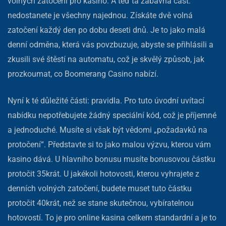
volných zatočení pro kasino. A teď ta zábavná část:
nedostanete je všechny najednou. Získáte dvě volná
zatočení každý den po dobu deseti dnů. Je to jako malá
denní odměna, která vás povzbuzuje, abyste se přihlásili a
zkusili své štěstí na automatu, což je skvělý způsob, jak
prozkoumat, co Boomerang Casino nabízí.
Nyní k té důležité části: pravidla. Pro tuto úvodní uvítací
nabídku nepotřebujete žádný speciální kód, což je příjemné
a jednoduché. Musíte si však být vědomi „požadavků na
protočení“. Představte si to jako malou výzvu, kterou vám
kasino dává. U hlavního bonusu musíte bonusovou částku
protočit 35krát. U jakékoli hotovosti, kterou vyhrajete z
denních volných zatočení, budete muset tuto částku
protočit 40krát, než se stane skutečnou, vybíratelnou
hotovostí. To je pro online kasina celkem standardní a je to