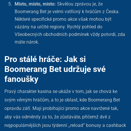
Místo, místo, místo:
Skvělou zprávou je, že
Boomerang Bet je velmi vstřícný k hráčům z Česka.
Některé specifické promo akce však mohou být
vázány na určité regiony. Rychlý pohled do
Všeobecných obchodních podmínek vždy potvrdí, zda
máte nárok.
Pro stálé hráče: Jak si
Boomerang Bet udržuje své
fanoušky
Pravý charakter kasina se ukáže v tom, jak se chová ke
svým věrným hráčům, a to je oblast, kde Boomerang Bet
opravdu září. Mají probíhající promo akce navržené tak,
aby vás odměnily za to, že zůstáváte, přičemž dvě z
nejpopulárnějších jsou týdenní „reload“ bonusy a cashback