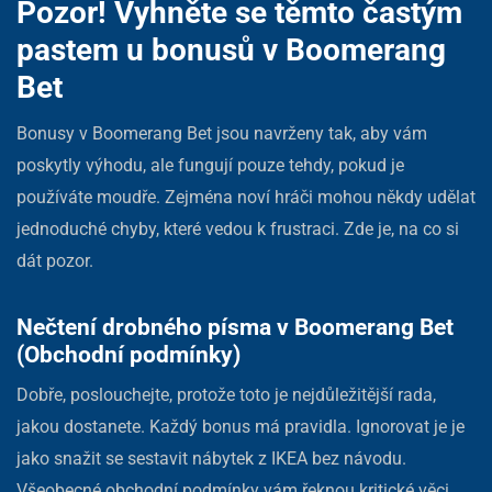
Pozor! Vyhněte se těmto častým
pastem u bonusů v Boomerang
Bet
Bonusy v Boomerang Bet jsou navrženy tak, aby vám
poskytly výhodu, ale fungují pouze tehdy, pokud je
používáte moudře. Zejména noví hráči mohou někdy udělat
jednoduché chyby, které vedou k frustraci. Zde je, na co si
dát pozor.
Nečtení drobného písma v Boomerang Bet
(Obchodní podmínky)
Dobře, poslouchejte, protože toto je nejdůležitější rada,
jakou dostanete. Každý bonus má pravidla. Ignorovat je je
jako snažit se sestavit nábytek z IKEA bez návodu.
Všeobecné obchodní podmínky vám řeknou kritické věci,