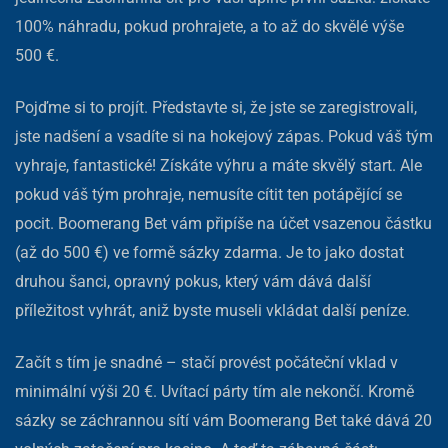
100% náhradu, pokud prohrajete, a to až do skvělé výše
500 €.
Pojďme si to projít. Představte si, že jste se zaregistrovali,
jste nadšení a vsadíte si na hokejový zápas. Pokud váš tým
vyhraje, fantastické! Získáte výhru a máte skvělý start. Ale
pokud váš tým prohraje, nemusíte cítit ten potápějící se
pocit. Boomerang Bet vám připíše na účet vsazenou částku
(až do 500 €) ve formě sázky zdarma. Je to jako dostat
druhou šanci, opravný pokus, který vám dává další
příležitost vyhrát, aniž byste museli vkládat další peníze.
Začít s tím je snadné – stačí provést počáteční vklad v
minimální výši 20 €. Uvítací párty tím ale nekončí. Kromě
sázky se záchrannou sítí vám Boomerang Bet také dává 20