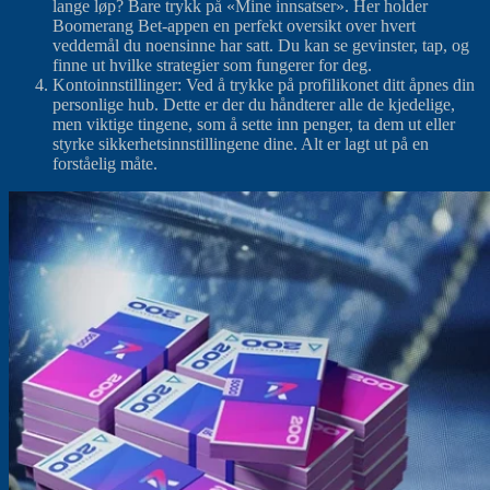
lange løp? Bare trykk på «Mine innsatser». Her holder
Boomerang Bet-appen en perfekt oversikt over hvert
veddemål du noensinne har satt. Du kan se gevinster, tap, og
finne ut hvilke strategier som fungerer for deg.
Kontoinnstillinger: Ved å trykke på profilikonet ditt åpnes din
personlige hub. Dette er der du håndterer alle de kjedelige,
men viktige tingene, som å sette inn penger, ta dem ut eller
styrke sikkerhetsinnstillingene dine. Alt er lagt ut på en
forståelig måte.