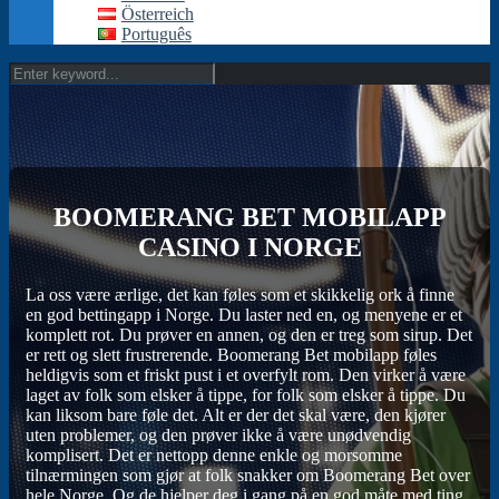
Österreich
Português
BOOMERANG BET MOBILAPP
CASINO I NORGE
La oss være ærlige, det kan føles som et skikkelig ork å finne
en god bettingapp i Norge. Du laster ned en, og menyene er et
komplett rot. Du prøver en annen, og den er treg som sirup. Det
er rett og slett frustrerende. Boomerang Bet mobilapp føles
heldigvis som et friskt pust i et overfylt rom. Den virker å være
laget av folk som elsker å tippe, for folk som elsker å tippe. Du
kan liksom bare føle det. Alt er der det skal være, den kjører
uten problemer, og den prøver ikke å være unødvendig
komplisert. Det er nettopp denne enkle og morsomme
tilnærmingen som gjør at folk snakker om Boomerang Bet over
hele Norge. Og de hjelper deg i gang på en god måte med ting