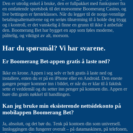
Den er utrolig enkel å bruke, den er fullpakket med funksjoner fra
en omfattende sportsbok til det morsomme Boomerang Casino, og
live bettingen er førsteklasses. Når du legger til de norge-vennlige
betalingsalternativene og en seriøs tilnærming til å holde deg trygg
og i kontroll, er det vanskelig å finne en grunn til ikke å anbefale
den. Boomerang Bet har bygget en app som føles moderne,
pålitelig, og viktigst av alt, morsom.
Har du spørsmål? Vi har svarene.
Er Boomerang Bet-appen gratis å laste ned?
Ikke en krone. Appen i seg selv er helt gratis å laste ned og
installere, enten du er på en iPhone eller en Android. Den eneste
gangen penger kommer inn i bildet, er når du er klar til å faktisk
sette et veddemål og du setter inn penger på kontoen din. Appen er
bare din gratis nøkkel til handlingen.
Kan jeg bruke min eksisterende nettsidekonto på
mobilappen Boomerang Bet?
Ja, absolutt, og det bør du. Tenk på kontoen din som universell.
Innloggingen din fungerer overalt – på datamaskinen, på telefonen,