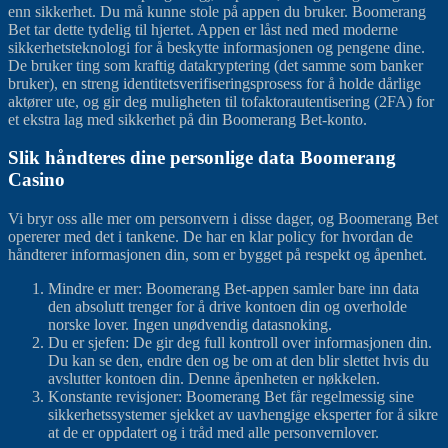
enn sikkerhet. Du må kunne stole på appen du bruker. Boomerang
Bet tar dette tydelig til hjertet. Appen er låst ned med moderne
sikkerhetsteknologi for å beskytte informasjonen og pengene dine.
De bruker ting som kraftig datakryptering (det samme som banker
bruker), en streng identitetsverifiseringsprosess for å holde dårlige
aktører ute, og gir deg muligheten til tofaktorautentisering (2FA) for
et ekstra lag med sikkerhet på din Boomerang Bet-konto.
Slik håndteres dine personlige data Boomerang
Casino
Vi bryr oss alle mer om personvern i disse dager, og Boomerang Bet
opererer med det i tankene. De har en klar policy for hvordan de
håndterer informasjonen din, som er bygget på respekt og åpenhet.
Mindre er mer: Boomerang Bet-appen samler bare inn data
den absolutt trenger for å drive kontoen din og overholde
norske lover. Ingen unødvendig datasnoking.
Du er sjefen: De gir deg full kontroll over informasjonen din.
Du kan se den, endre den og be om at den blir slettet hvis du
avslutter kontoen din. Denne åpenheten er nøkkelen.
Konstante revisjoner: Boomerang Bet får regelmessig sine
sikkerhetssystemer sjekket av uavhengige eksperter for å sikre
at de er oppdatert og i tråd med alle personvernlover.