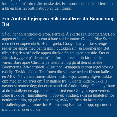
lomma, klar når du måtte ønske det. For nordmenn er den i ferd med
å bli en klar favoritt, nettopp av den grunn.
For Android-gjengen: Slik installerer du Boomerang
Bet
Så du har en Android-telefon. Perfekt. Å skaffe seg Boomerang Bet-
appen er litt annerledes enn å bare stikke innom Google Play Store,
men det er superenkelt. Her er greia: Google har ganske strenge
regler for apper med pengespill i butikken sin, så Boomerang Bet
tilbyr deg den offisielle appen direkte fra sin egen nettside. Det er
faktisk tryggere på denne måten fordi du vet at du får den ekte
varen. Bare åpne Chrome på telefonen og gå til den offisielle
Boomerang Bet-nettsiden. «Last ned»-knappen er som regel stor og
tydelig. Trykk på den. Telefonen din vil laste ned en fil som kalles
en APK. Nå vil telefonens sikkerhetsfunksjon sannsynligvis dukke
opp med en advarsel om å installere fra «ukjente kilder». Ikke la
navnet skremme deg; det er en standard Android-ting. Det betyr bare
at du installerer en app fra et annet sted enn Googles egen verden.
Bare trykk på «Innstillinger» i pop-up-vinduet, skru på tillatelsen for
nettleseren din, og gå så tilbake og trykk på filen du lastet ned.
Installeringsprogrammet for Boomerang Bet starter opp, og etter et
minutt eller så er du klar.