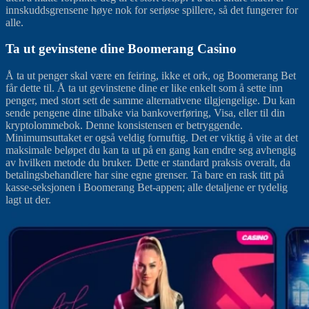
innskuddsgrensene høye nok for seriøse spillere, så det fungerer for
alle.
Ta ut gevinstene dine Boomerang Casino
Å ta ut penger skal være en feiring, ikke et ork, og Boomerang Bet
får dette til. Å ta ut gevinstene dine er like enkelt som å sette inn
penger, med stort sett de samme alternativene tilgjengelige. Du kan
sende pengene dine tilbake via bankoverføring, Visa, eller til din
kryptolommebok. Denne konsistensen er betryggende.
Minimumsuttaket er også veldig fornuftig. Det er viktig å vite at det
maksimale beløpet du kan ta ut på en gang kan endre seg avhengig
av hvilken metode du bruker. Dette er standard praksis overalt, da
betalingsbehandlere har sine egne grenser. Ta bare en rask titt på
kasse-seksjonen i Boomerang Bet-appen; alle detaljene er tydelig
lagt ut der.