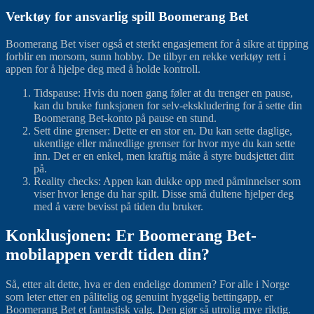
Verktøy for ansvarlig spill Boomerang Bet
Boomerang Bet viser også et sterkt engasjement for å sikre at tipping
forblir en morsom, sunn hobby. De tilbyr en rekke verktøy rett i
appen for å hjelpe deg med å holde kontroll.
Tidspause: Hvis du noen gang føler at du trenger en pause,
kan du bruke funksjonen for selv-ekskludering for å sette din
Boomerang Bet-konto på pause en stund.
Sett dine grenser: Dette er en stor en. Du kan sette daglige,
ukentlige eller månedlige grenser for hvor mye du kan sette
inn. Det er en enkel, men kraftig måte å styre budsjettet ditt
på.
Reality checks: Appen kan dukke opp med påminnelser som
viser hvor lenge du har spilt. Disse små dultene hjelper deg
med å være bevisst på tiden du bruker.
Konklusjonen: Er Boomerang Bet-
mobilappen verdt tiden din?
Så, etter alt dette, hva er den endelige dommen? For alle i Norge
som leter etter en pålitelig og genuint hyggelig bettingapp, er
Boomerang Bet et fantastisk valg. Den gjør så utrolig mye riktig.