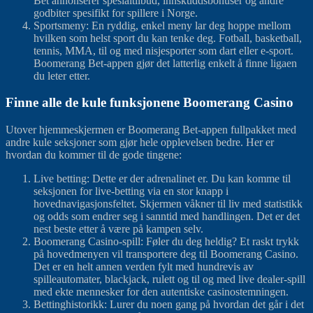
Bet annonserer spesialtilbud, innskuddsbonuser og andre
godbiter spesifikt for spillere i Norge.
Sportsmeny: En ryddig, enkel meny lar deg hoppe mellom
hvilken som helst sport du kan tenke deg. Fotball, basketball,
tennis, MMA, til og med nisjesporter som dart eller e-sport.
Boomerang Bet-appen gjør det latterlig enkelt å finne ligaen
du leter etter.
Finne alle de kule funksjonene Boomerang Casino
Utover hjemmeskjermen er Boomerang Bet-appen fullpakket med
andre kule seksjoner som gjør hele opplevelsen bedre. Her er
hvordan du kommer til de gode tingene:
Live betting: Dette er der adrenalinet er. Du kan komme til
seksjonen for live-betting via en stor knapp i
hovednavigasjonsfeltet. Skjermen våkner til liv med statistikk
og odds som endrer seg i sanntid med handlingen. Det er det
nest beste etter å være på kampen selv.
Boomerang Casino-spill: Føler du deg heldig? Et raskt trykk
på hovedmenyen vil transportere deg til Boomerang Casino.
Det er en helt annen verden fylt med hundrevis av
spilleautomater, blackjack, rulett og til og med live dealer-spill
med ekte mennesker for den autentiske casinostemningen.
Bettinghistorikk: Lurer du noen gang på hvordan det går i det