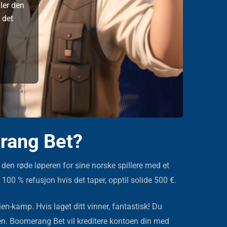
ler den
 det
rang Bet?
t den røde løperen for sine norske spillere med et
år 100 % refusjon hvis det taper, opptil solide 500 €.
ien-kamp. Hvis laget ditt vinner, fantastisk! Du
lsen. Boomerang Bet vil kreditere kontoen din med