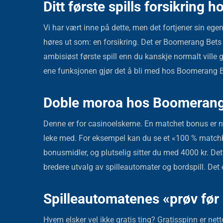
Ditt første spills forsikring 
Vi har vært inne på dette, men det fortjener sin egen 
høres ut som: en forsikring. Det er Boomerang Bets m
ambisiøst første spill enn du kanskje normalt ville g
ene funksjonen gjør det å bli med hos Boomerang B
Doble moroa hos Boomerang 
Denne er for casinoelskerne. En matchet bonus er 
leke med. For eksempel kan du se et «100 % matchbon
bonusmidler, og plutselig sitter du med 4000 kr. Dett
bredere utvalg av spilleautomater og bordspill. D
Spilleautomatenes «prøv før
Hvem elsker vel ikke gratis ting? Gratisspinn er n