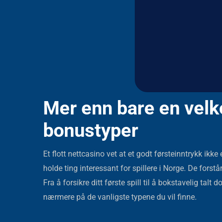
Mer enn bare en velk
bonustyper
Et flott nettcasino vet at et godt førsteinntrykk ik
holde ting interessant for spillere i Norge. De forst
Fra å forsikre ditt første spill til å bokstavelig ta
nærmere på de vanligste typene du vil finne.