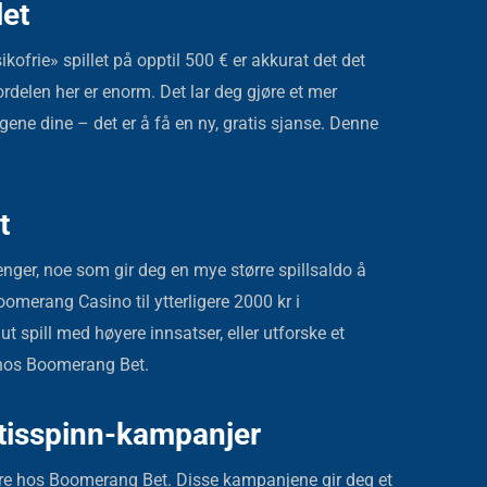
let
ikofrie» spillet på opptil 500 € er akkurat det det
rdelen her er enorm. Det lar deg gjøre et mer
ngene dine – det er å få en ny, gratis sjanse. Denne
t
ger, noe som gir deg en mye større spillsaldo å
omerang Casino til ytterligere 2000 kr i
t spill med høyere innsatser, eller utforske et
 hos Boomerang Bet.
atisspinn-kampanjer
lære hos Boomerang Bet. Disse kampanjene gir deg et