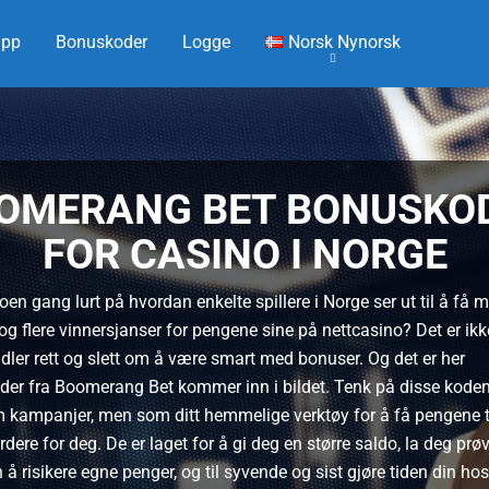
app
Bonuskoder
Logge
Norsk Nynorsk
OMERANG BET BONUSKO
FOR CASINO I NORGE
oen gang lurt på hvordan enkelte spillere i Norge ser ut til å få 
d og flere vinnersjanser for pengene sine på nettcasino? Det er ik
ler rett og slett om å være smart med bonuser. Og det er her
er fra Boomerang Bet kommer inn i bildet. Tenk på disse koden
 kampanjer, men som ditt hemmelige verktøy for å få pengene t
dere for deg. De er laget for å gi deg en større saldo, la deg prø
n å risikere egne penger, og til syvende og sist gjøre tiden din hos