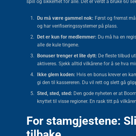
spill og sikkerhet for alle. Det er verdt å bruke 60 s
Du må være gammel nok:
Først og fremst må 
og har verifiseringssystemer på plass.
Det er kun for medlemmer:
Du må ha en regist
alle de kule tingene.
Bonuser trenger et lite dytt:
De fleste tilbud 
aktiveres. Sjekk alltid vilkårene for å se hva 
Ikke glem koden:
Hvis en bonus krever en kam
gi den til kassereren. Du vil rett og slett gå gli
Sted, sted, sted:
Den gode nyheten er at Boome
knyttet til visse regioner. En rask titt på vilkåre
For stamgjestene: Sl
tilbake