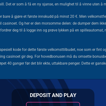
pill. Det er som å få en ny sjanse, en mulighet til å vinne uten å 
 bare å gjøre et første innskudd på minst 20 €. Men velkomstfest
til casinoet. Og her er den morsomme delen: de dumper dem ikke
ppfordrer deg til å logge inn og prøve lykken på en spilleautoma
n spesiell kode for dette første velkomsttilbudet, noe som er fint 
ring casinoet gir deg. For hovedbonusen må du omsette bonusbel
pet 40 ganger før det blir ekte, uttakbare penger. Dette er gansk
DEPOSIT AND PLAY