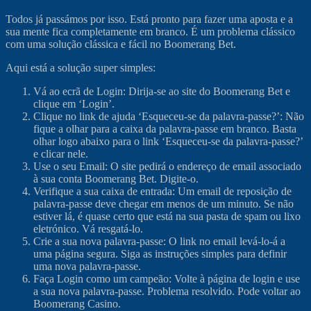
Todos já passámos por isso. Está pronto para fazer uma aposta e a
sua mente fica completamente em branco. É um problema clássico
com uma solução clássica e fácil no Boomerang Bet.
Aqui está a solução super simples:
Vá ao ecrã de Login: Dirija-se ao site do Boomerang Bet e
clique em ‘Login’.
Clique no link de ajuda ‘Esqueceu-se da palavra-passe?’: Não
fique a olhar para a caixa da palavra-passe em branco. Basta
olhar logo abaixo para o link ‘Esqueceu-se da palavra-passe?’
e clicar nele.
Use o seu Email: O site pedirá o endereço de email associado
à sua conta Boomerang Bet. Digite-o.
Verifique a sua caixa de entrada: Um email de reposição de
palavra-passe deve chegar em menos de um minuto. Se não
estiver lá, é quase certo que está na sua pasta de spam ou lixo
eletrónico. Vá resgatá-lo.
Crie a sua nova palavra-passe: O link no email levá-lo-á a
uma página segura. Siga as instruções simples para definir
uma nova palavra-passe.
Faça Login como um campeão: Volte à página de login e use
a sua nova palavra-passe. Problema resolvido. Pode voltar ao
Boomerang Casino.