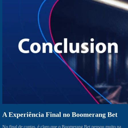
A Experiência Final no Boomerang Bet
No final de contas, é claro que o Boomerang Bet pensou muito na