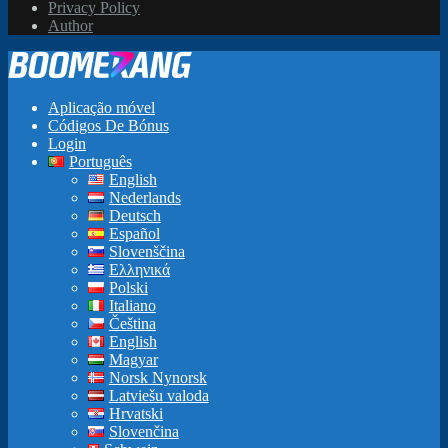
Privacy Policy
Author
Aplicação móvel
Códigos De Bónus
Login
Português
English
Nederlands
Deutsch
Español
Slovenščina
Ελληνικά
Polski
Italiano
Čeština
English
Magyar
Norsk Nynorsk
Latviešu valoda
Hrvatski
Slovenčina