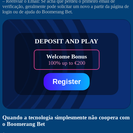
– Reenviar o Email: Se acha que perdeu o primeiro email de
verificação, geralmente pode solicitar um novo a partir da página de
login ou de ajuda do Boomerang Bet.
DEPOSIT AND PLAY
Welcome Bonus
100% up to €200
Register
Quando a tecnologia simplesmente não coopera com
o Boomerang Bet