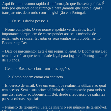
Aqui fica um resumo rápido da informação que lhe será pedida. É
tudo por questões de segurança e para garantir que tudo é legal e
transparente, de acordo com a legislação em Portugal.
Os seus dados pessoais
– Nome completo: O seu nome e apelido verdadeiros. Isto é
importante porque tem de corresponder aos seus métodos de
pagamento se quiser levantar os seus ganhos sem problemas no
Boomerang Bet.
– Data de nascimento: Este é um requisito legal. O Boomerang Bet
tem de verificar que tem a idade legal para jogar em Portugal, que é
de 18 anos.
– Género: Basta selecionar uma das opções.
Como podem entrar em contacto
– Endereço de email: Use um email que realmente utiliza e ao qual
tem acesso. Será a sua principal linha de comunicação para tudo o
que diz respeito ao Boomerang Bet, desde a reposição de palavras-
passe a ofertas especiais.
– Número de telemóvel: Terá de inserir o seu número de telemóvel.