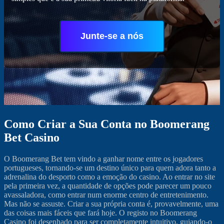
Junte-se a nós
Como Criar a Sua Conta no Boomerang
Bet Casino
O Boomerang Bet tem vindo a ganhar nome entre os jogadores
portugueses, tornando-se um destino único para quem adora tanto a
adrenalina do desporto como a emoção do casino. Ao entrar no site
pela primeira vez, a quantidade de opções pode parecer um pouco
avassaladora, como entrar num enorme centro de entretenimento.
Mas não se assuste. Criar a sua própria conta é, provavelmente, uma
das coisas mais fáceis que fará hoje. O registo no Boomerang
Casino foi desenhado para ser completamente intuitivo, guiando-o