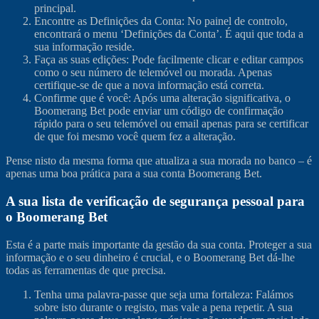
principal.
Encontre as Definições da Conta: No painel de controlo,
encontrará o menu ‘Definições da Conta’. É aqui que toda a
sua informação reside.
Faça as suas edições: Pode facilmente clicar e editar campos
como o seu número de telemóvel ou morada. Apenas
certifique-se de que a nova informação está correta.
Confirme que é você: Após uma alteração significativa, o
Boomerang Bet pode enviar um código de confirmação
rápido para o seu telemóvel ou email apenas para se certificar
de que foi mesmo você quem fez a alteração.
Pense nisto da mesma forma que atualiza a sua morada no banco – é
apenas uma boa prática para a sua conta Boomerang Bet.
A sua lista de verificação de segurança pessoal para
o Boomerang Bet
Esta é a parte mais importante da gestão da sua conta. Proteger a sua
informação e o seu dinheiro é crucial, e o Boomerang Bet dá-lhe
todas as ferramentas de que precisa.
Tenha uma palavra-passe que seja uma fortaleza: Falámos
sobre isto durante o registo, mas vale a pena repetir. A sua