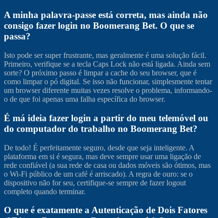
A minha palavra-passe está correta, mas ainda não
consigo fazer login no Boomerang Bet. O que se
passa?
Isto pode ser super frustrante, mas geralmente é uma solução fácil.
Primeiro, verifique se a tecla Caps Lock não está ligada. Ainda sem
sorte? O próximo passo é limpar a cache do seu browser, que é
como limpar o pó digital. Se isso não funcionar, simplesmente tentar
um browser diferente muitas vezes resolve o problema, informando-
o de que foi apenas uma falha específica do browser.
É má ideia fazer login a partir do meu telemóvel ou
do computador do trabalho no Boomerang Bet?
De todo! É perfeitamente seguro, desde que seja inteligente. A
plataforma em si é segura, mas deve sempre usar uma ligação de
rede confiável (a sua rede de casa ou dados móveis são ótimos, mas
o Wi-Fi público de um café é arriscado). A regra de ouro: se o
dispositivo não for seu, certifique-se sempre de fazer logout
completo quando terminar.
O que é exatamente a Autenticação de Dois Fatores