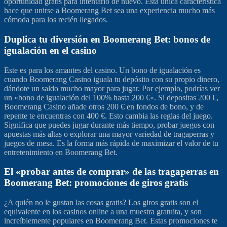
oportunidad gratis para intentarlo de nuevo. Esta única característica
hace que unirse a Boomerang Bet sea una experiencia mucho más
cómoda para los recién llegados.
Duplica tu diversión en Boomerang Bet: bonos de
igualación en el casino
Este es para los amantes del casino. Un bono de igualación es
cuando Boomerang Casino iguala tu depósito con su propio dinero,
dándote un saldo mucho mayor para jugar. Por ejemplo, podrías ver
un «bono de igualación del 100% hasta 200 €». Si depositas 200 €,
Boomerang Casino añade otros 200 € en fondos de bono, y de
repente te encuentras con 400 €. Esto cambia las reglas del juego.
Significa que puedes jugar durante más tiempo, probar juegos con
apuestas más altas o explorar una mayor variedad de tragaperras y
juegos de mesa. Es la forma más rápida de maximizar el valor de tu
entretenimiento en Boomerang Bet.
El «probar antes de comprar» de las tragaperras en
Boomerang Bet: promociones de giros gratis
¿A quién no le gustan las cosas gratis? Los giros gratis son el
equivalente en los casinos online a una muestra gratuita, y son
increíblemente populares en Boomerang Bet. Estas promociones te