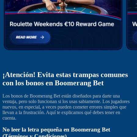
¡Atención! Evita estas trampas comunes
con los bonos en Boomerang Bet
Los bonos de Boomerang Bet están diseñados para darte una
ventaja, pero solo funcionan si los usas sabiamente. Los jugadores
nuevos, en especial, a veces pueden cometer errores simples que
llevan a la frustración. Aquí te explicamos qué debes tener en
cuenta.
No leer la letra pequeña en Boomerang Bet
(Términos y Condiciones)