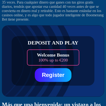
35 veces. Para cualquier dinero que ganes con tus giros gratis
diarios, tendrás que apostar esa cantidad 40 veces antes de que se
convierta en dinero real y retirable. Esto es bastante estándar en los
casinos online, y es algo que todo jugador inteligente de Boomerang
Bet tiene presente.
DEPOSIT AND PLAY
Welcome Bonus
100% up to €200
Register
Más que una bienvenida: un vistazo a los