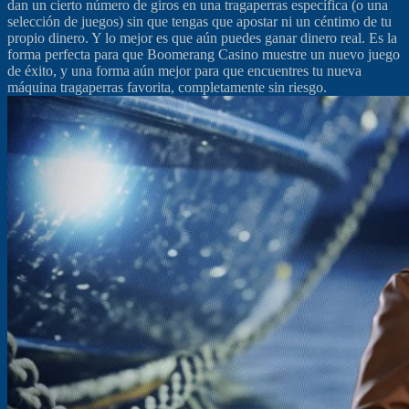
dan un cierto número de giros en una tragaperras específica (o una
selección de juegos) sin que tengas que apostar ni un céntimo de tu
propio dinero. Y lo mejor es que aún puedes ganar dinero real. Es la
forma perfecta para que Boomerang Casino muestre un nuevo juego
de éxito, y una forma aún mejor para que encuentres tu nueva
máquina tragaperras favorita, completamente sin riesgo.