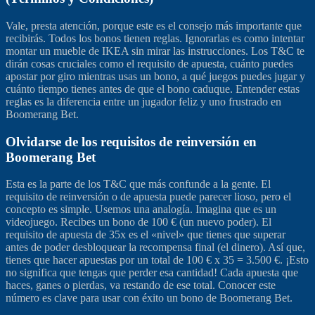
Vale, presta atención, porque este es el consejo más importante que
recibirás. Todos los bonos tienen reglas. Ignorarlas es como intentar
montar un mueble de IKEA sin mirar las instrucciones. Los T&C te
dirán cosas cruciales como el requisito de apuesta, cuánto puedes
apostar por giro mientras usas un bono, a qué juegos puedes jugar y
cuánto tiempo tienes antes de que el bono caduque. Entender estas
reglas es la diferencia entre un jugador feliz y uno frustrado en
Boomerang Bet.
Olvidarse de los requisitos de reinversión en
Boomerang Bet
Esta es la parte de los T&C que más confunde a la gente. El
requisito de reinversión o de apuesta puede parecer lioso, pero el
concepto es simple. Usemos una analogía. Imagina que es un
videojuego. Recibes un bono de 100 € (un nuevo poder). El
requisito de apuesta de 35x es el «nivel» que tienes que superar
antes de poder desbloquear la recompensa final (el dinero). Así que,
tienes que hacer apuestas por un total de 100 € x 35 = 3.500 €. ¡Esto
no significa que tengas que perder esa cantidad! Cada apuesta que
haces, ganes o pierdas, va restando de ese total. Conocer este
número es clave para usar con éxito un bono de Boomerang Bet.