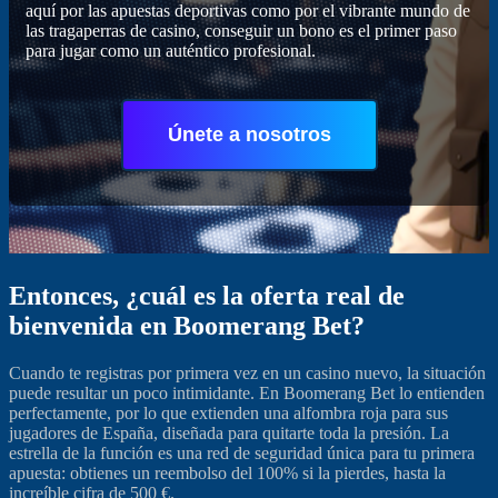
aquí por las apuestas deportivas como por el vibrante mundo de
las tragaperras de casino, conseguir un bono es el primer paso
para jugar como un auténtico profesional.
Únete a nosotros
Entonces, ¿cuál es la oferta real de
bienvenida en Boomerang Bet?
Cuando te registras por primera vez en un casino nuevo, la situación
puede resultar un poco intimidante. En Boomerang Bet lo entienden
perfectamente, por lo que extienden una alfombra roja para sus
jugadores de España, diseñada para quitarte toda la presión. La
estrella de la función es una red de seguridad única para tu primera
apuesta: obtienes un reembolso del 100% si la pierdes, hasta la
increíble cifra de 500 €.