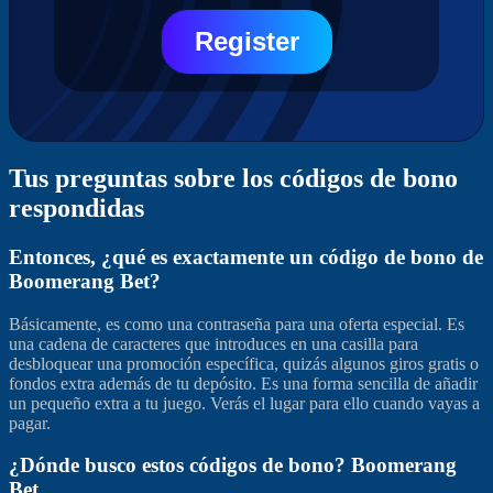
Register
Tus preguntas sobre los códigos de bono
respondidas
Entonces, ¿qué es exactamente un código de bono de
Boomerang Bet?
Básicamente, es como una contraseña para una oferta especial. Es
una cadena de caracteres que introduces en una casilla para
desbloquear una promoción específica, quizás algunos giros gratis o
fondos extra además de tu depósito. Es una forma sencilla de añadir
un pequeño extra a tu juego. Verás el lugar para ello cuando vayas a
pagar.
¿Dónde busco estos códigos de bono? Boomerang
Bet