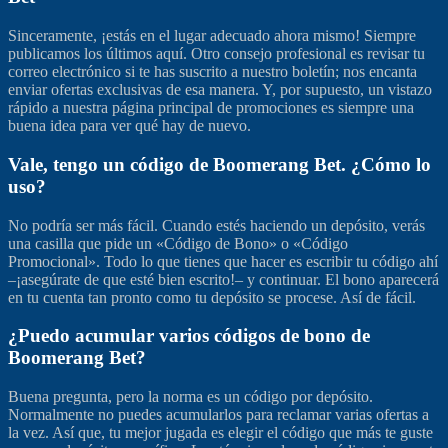
Sinceramente, ¡estás en el lugar adecuado ahora mismo! Siempre
publicamos los últimos aquí. Otro consejo profesional es revisar tu
correo electrónico si te has suscrito a nuestro boletín; nos encanta
enviar ofertas exclusivas de esa manera. Y, por supuesto, un vistazo
rápido a nuestra página principal de promociones es siempre una
buena idea para ver qué hay de nuevo.
Vale, tengo un código de Boomerang Bet. ¿Cómo lo
uso?
No podría ser más fácil. Cuando estés haciendo un depósito, verás
una casilla que pide un «Código de Bono» o «Código
Promocional». Todo lo que tienes que hacer es escribir tu código ahí
–¡asegúrate de que esté bien escrito!– y continuar. El bono aparecerá
en tu cuenta tan pronto como tu depósito se procese. Así de fácil.
¿Puedo acumular varios códigos de bono de
Boomerang Bet?
Buena pregunta, pero la norma es un código por depósito.
Normalmente no puedes acumularlos para reclamar varias ofertas a
la vez. Así que, tu mejor jugada es elegir el código que más te guste