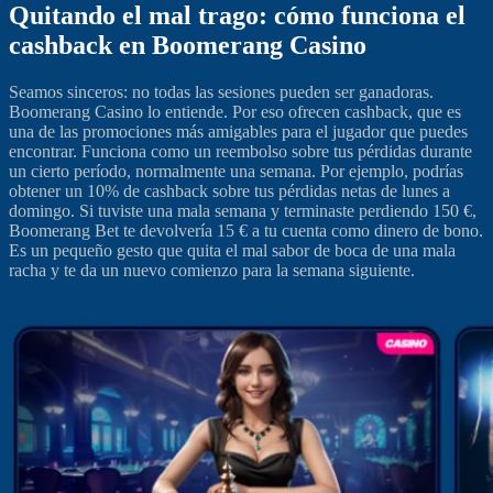
Quitando el mal trago: cómo funciona el
cashback en Boomerang Casino
Seamos sinceros: no todas las sesiones pueden ser ganadoras.
Boomerang Casino lo entiende. Por eso ofrecen cashback, que es
una de las promociones más amigables para el jugador que puedes
encontrar. Funciona como un reembolso sobre tus pérdidas durante
un cierto período, normalmente una semana. Por ejemplo, podrías
obtener un 10% de cashback sobre tus pérdidas netas de lunes a
domingo. Si tuviste una mala semana y terminaste perdiendo 150 €,
Boomerang Bet te devolvería 15 € a tu cuenta como dinero de bono.
Es un pequeño gesto que quita el mal sabor de boca de una mala
racha y te da un nuevo comienzo para la semana siguiente.