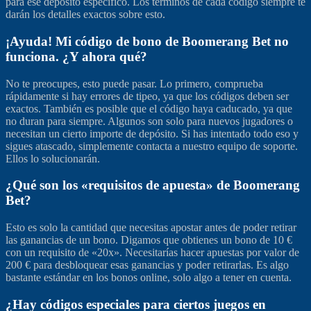
para ese depósito específico. Los términos de cada código siempre te
darán los detalles exactos sobre esto.
¡Ayuda! Mi código de bono de Boomerang Bet no
funciona. ¿Y ahora qué?
No te preocupes, esto puede pasar. Lo primero, comprueba
rápidamente si hay errores de tipeo, ya que los códigos deben ser
exactos. También es posible que el código haya caducado, ya que
no duran para siempre. Algunos son solo para nuevos jugadores o
necesitan un cierto importe de depósito. Si has intentado todo eso y
sigues atascado, simplemente contacta a nuestro equipo de soporte.
Ellos lo solucionarán.
¿Qué son los «requisitos de apuesta» de Boomerang
Bet?
Esto es solo la cantidad que necesitas apostar antes de poder retirar
las ganancias de un bono. Digamos que obtienes un bono de 10 €
con un requisito de «20x». Necesitarías hacer apuestas por valor de
200 € para desbloquear esas ganancias y poder retirarlas. Es algo
bastante estándar en los bonos online, solo algo a tener en cuenta.
¿Hay códigos especiales para ciertos juegos en