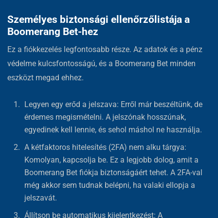
Személyes biztonsági ellenőrzőlistája a
Boomerang Bet-hez
Ez a fiókkezelés legfontosabb része. Az adatok és a pénz
védelme kulcsfontosságú, és a Boomerang Bet minden
eszközt megad ehhez.
Legyen egy erőd a jelszava: Erről már beszéltünk, de
érdemes megismételni. A jelszónak hosszúnak,
egyedinek kell lennie, és sehol máshol ne használja.
A kétfaktoros hitelesítés (2FA) nem alku tárgya:
Komolyan, kapcsolja be. Ez a legjobb dolog, amit a
Boomerang Bet fiókja biztonságáért tehet. A 2FA-val
még akkor sem tudnak belépni, ha valaki ellopja a
jelszavát.
Állítson be automatikus kijelentkezést: A