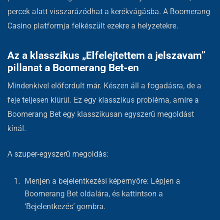
percek alatt visszarázódhat a kerékvágásba. A Boomerang
Casino platformja felkészült ezekre a helyzetekre.
Az a klasszikus „Elfelejtettem a jelszavam”
pillanat a Boomerang Bet-en
Mindenkivel előfordult már. Készen áll a fogadásra, de a
feje teljesen kiürül. Ez egy klasszikus probléma, amire a
Boomerang Bet egy klasszikusan egyszerű megoldást
kínál.
A szuper-egyszerű megoldás:
Menjen a bejelentkezési képernyőre: Lépjen a
Boomerang Bet oldalára, és kattintson a
‘Bejelentkezés’ gombra.