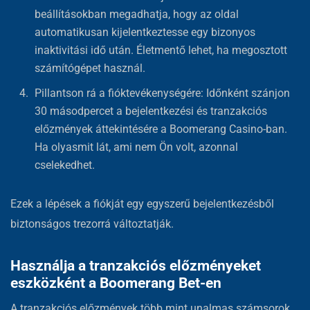
beállításokban megadhatja, hogy az oldal
automatikusan kijelentkeztesse egy bizonyos
inaktivitási idő után. Életmentő lehet, ha megosztott
számítógépet használ.
Pillantson rá a fióktevékenységére: Időnként szánjon
30 másodpercet a bejelentkezési és tranzakciós
előzmények áttekintésére a Boomerang Casino-ban.
Ha olyasmit lát, ami nem Ön volt, azonnal
cselekedhet.
Ezek a lépések a fiókját egy egyszerű bejelentkezésből
biztonságos trezorrá változtatják.
Használja a tranzakciós előzményeket
eszközként a Boomerang Bet-en
A tranzakciós előzmények több mint unalmas számsorok.