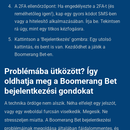
A 2FA ellenőrzőpont: Ha engedélyezte a 2FA-t (és
remélhetőleg igen!), kap egy gyors kódot SMS-ben
vagy a hitelesítő alkalmazásában. Írja be. Tekintsen
rá úgy, mint egy titkos kézfogásra.
Kattintson a ‘Bejelentkezés’ gombra: Egy utolsó
kattintás, és bent is van. Kezdődhet a játék a
Boomerang Bet-en.
Problémába ütközött? Így
oldhatja meg a Boomerang Bet
bejelentkezési gondokat
A technika ördöge nem alszik. Néha elfelejt egy jelszót,
vagy egy weboldal furcsán viselkedik. Megesik. Ne
stresszeljen miatta. A Boomerang Bet bejelentkezési
problémáinak megoldása általában fájdalommentes, és