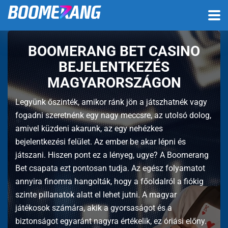
BOOMERANG BET CASINO
BEJELENTKEZÉS
MAGYARORSZÁGON
Legyünk őszinték, amikor ránk jön a játszhatnék vagy
fogadni szeretnénk egy nagy meccsre, az utolsó dolog,
amivel küzdeni akarunk, az egy nehézkes
bejelentkezési felület. Az ember be akar lépni és
játszani. Hiszen pont ez a lényeg, ugye? A Boomerang
Bet csapata ezt pontosan tudja. Az egész folyamatot
annyira finomra hangolták, hogy a főoldalról a fiókig
szinte pillanatok alatt el lehet jutni. A magyar
játékosok számára, akik a gyorsaságot és a
biztonságot egyaránt nagyra értékelik, ez óriási előny.