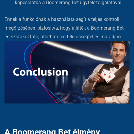
kapcsolatba a Boomerang Bet ügyfélszolgálatával.
Ennek a funkciónak a használata segít a teljes kontroll
megőrzésében, biztosítva, hogy a játék a Boomerang Bet-
en szórakoztató, átlátható és felelősségteljes maradjon.
A Boomerang Bet élmény