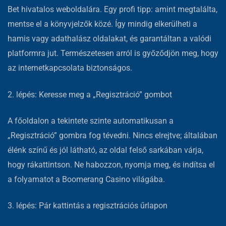
Bet hivatalos weboldalára. Egy profi tipp: amint megtalálta,
mentse el a könyvjelzők közé. Így mindig elkerülheti a
hamis vagy adathalász oldalakat, és garantáltan a valódi
platformra jut. Természetesen arról is győződjön meg, hogy
az internetkapcsolata biztonságos.
2. lépés: Keresse meg a „Regisztráció” gombot
A főoldalon a tekintete szinte automatikusan a
„Regisztráció” gombra fog tévedni. Nincs elrejtve; általában
élénk színű és jól látható, az oldal felső sarkában várja,
hogy rákattintson. Ne habozzon, nyomja meg, és indítsa el
a folyamatot a Boomerang Casino világába.
3. lépés: Pár kattintás a regisztrációs űrlapon