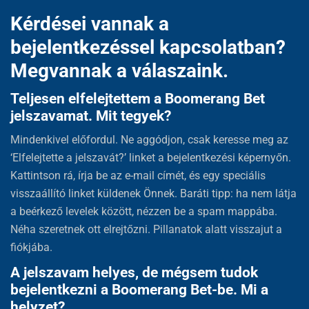
Kérdései vannak a
bejelentkezéssel kapcsolatban?
Megvannak a válaszaink.
Teljesen elfelejtettem a Boomerang Bet
jelszavamat. Mit tegyek?
Mindenkivel előfordul. Ne aggódjon, csak keresse meg az
‘Elfelejtette a jelszavát?’ linket a bejelentkezési képernyőn.
Kattintson rá, írja be az e-mail címét, és egy speciális
visszaállító linket küldenek Önnek. Baráti tipp: ha nem látja
a beérkező levelek között, nézzen be a spam mappába.
Néha szeretnek ott elrejtőzni. Pillanatok alatt visszajut a
fiókjába.
A jelszavam helyes, de mégsem tudok
bejelentkezni a Boomerang Bet-be. Mi a
helyzet?