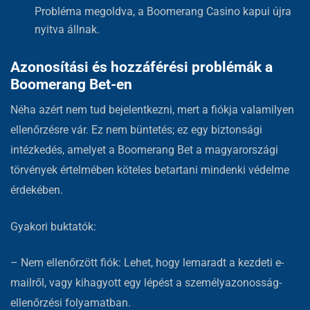
Probléma megoldva, a Boomerang Casino kapui újra
nyitva állnak.
Azonosítási és hozzáférési problémák a
Boomerang Bet-en
Néha azért nem tud bejelentkezni, mert a fiókja valamilyen
ellenőrzésre vár. Ez nem büntetés; ez egy biztonsági
intézkedés, amelyet a Boomerang Bet a magyarországi
törvények értelmében köteles betartani mindenki védelme
érdekében.
Gyakori buktatók:
– Nem ellenőrzött fiók: Lehet, hogy lemaradt a kezdeti e-
mailről, vagy kihagyott egy lépést a személyazonosság-
ellenőrzési folyamatban.