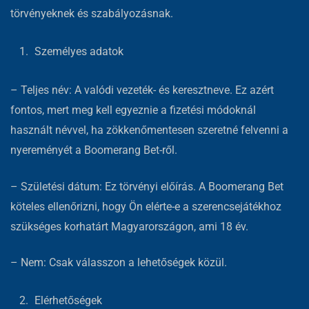
törvényeknek és szabályozásnak.
Személyes adatok
– Teljes név: A valódi vezeték- és keresztneve. Ez azért
fontos, mert meg kell egyeznie a fizetési módoknál
használt névvel, ha zökkenőmentesen szeretné felvenni a
nyereményét a Boomerang Bet-ről.
– Születési dátum: Ez törvényi előírás. A Boomerang Bet
köteles ellenőrizni, hogy Ön elérte-e a szerencsejátékhoz
szükséges korhatárt Magyarországon, ami 18 év.
– Nem: Csak válasszon a lehetőségek közül.
Elérhetőségek