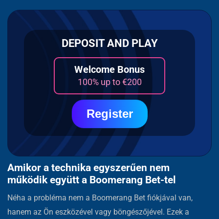
DEPOSIT AND PLAY
Welcome Bonus
100% up to €200
Register
Amikor a technika egyszerűen nem
működik együtt a Boomerang Bet-tel
Néha a probléma nem a Boomerang Bet fiókjával van,
hanem az Ön eszközével vagy böngészőjével. Ezek a