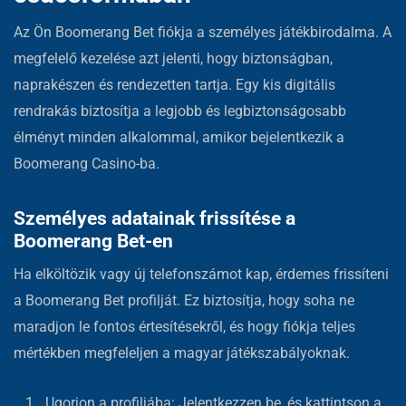
Az Ön Boomerang Bet fiókja a személyes játékbirodalma. A
megfelelő kezelése azt jelenti, hogy biztonságban,
naprakészen és rendezetten tartja. Egy kis digitális
rendrakás biztosítja a legjobb és legbiztonságosabb
élményt minden alkalommal, amikor bejelentkezik a
Boomerang Casino-ba.
Személyes adatainak frissítése a
Boomerang Bet-en
Ha elköltözik vagy új telefonszámot kap, érdemes frissíteni
a Boomerang Bet profilját. Ez biztosítja, hogy soha ne
maradjon le fontos értesítésekről, és hogy fiókja teljes
mértékben megfeleljen a magyar játékszabályoknak.
Ugorjon a profiljába: Jelentkezzen be, és kattintson a