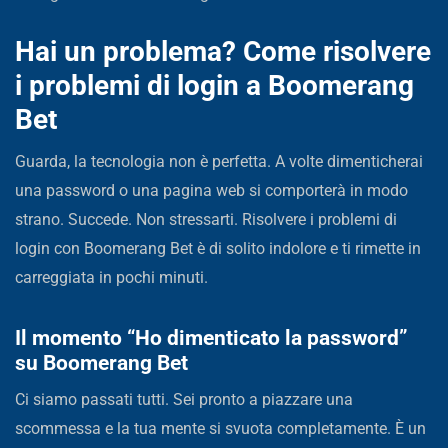
Hai un problema? Come risolvere
i problemi di login a Boomerang
Bet
Guarda, la tecnologia non è perfetta. A volte dimenticherai
una password o una pagina web si comporterà in modo
strano. Succede. Non stressarti. Risolvere i problemi di
login con Boomerang Bet è di solito indolore e ti rimette in
carreggiata in pochi minuti.
Il momento “Ho dimenticato la password”
su Boomerang Bet
Ci siamo passati tutti. Sei pronto a piazzare una
scommessa e la tua mente si svuota completamente. È un