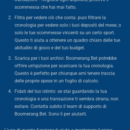
scommessa che hai mai fatto.
Filtra per vedere ciò che conta: puoi filtrare la
cronologia per vedere solo i tuoi depositi del mese, o
solo le tue scommesse vincenti su un certo sport.
Questo ti aiuta a ottenere un quadro chiaro delle tue
abitudini di gioco e del tuo budget.
Scarica per i tuoi archivi: Boomerang Bet potrebbe
offrire un’opzione per scaricare la tua cronologia.
Questo è perfetto per chiunque ami tenere traccia
delle proprie spese in un foglio di calcolo.
Fidati del tuo istinto: se stai guardando la tua
cronologia e una transazione ti sembra strana, non
esitare. Contatta subito il team di supporto di
Boomerang Bet. Sono lì per aiutarti.