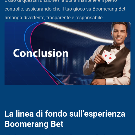
L’uso di questa funzione ti aiuta a mantenere il pieno
controllo, assicurando che il tuo gioco su Boomerang Bet
rimanga divertente, trasparente e responsabile.
La linea di fondo sull’esperienza
Boomerang Bet