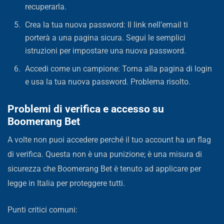
recuperarla.
Crea la tua nuova password: Il link nell’email ti
porterà a una pagina sicura. Segui le semplici
istruzioni per impostare una nuova password.
Accedi come un campione: Torna alla pagina di login
e usa la tua nuova password. Problema risolto.
Problemi di verifica e accesso su
Boomerang Bet
A volte non puoi accedere perché il tuo account ha un flag
di verifica. Questa non è una punizione; è una misura di
sicurezza che Boomerang Bet è tenuto ad applicare per
legge in Italia per proteggere tutti.
Punti critici comuni: