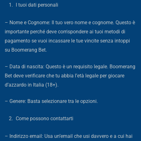
I tuoi dati personali
– Nome e Cognome: Il tuo vero nome e cognome. Questo è
importante perché deve corrispondere ai tuoi metodi di
pagamento se vuoi incassare le tue vincite senza intoppi
su Boomerang Bet.
– Data di nascita: Questo è un requisito legale. Boomerang
Bet deve verificare che tu abbia l’età legale per giocare
d’azzardo in Italia (18+).
– Genere: Basta selezionare tra le opzioni.
Come possono contattarti
– Indirizzo email: Usa un’email che usi davvero e a cui hai