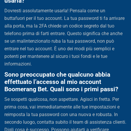
usarla?
Dovresti assolutamente usarla! Pensala come un
buttafuori per il tuo account. La tua password ti fa arrivare
alla porta, ma la 2FA chiede un codice segreto dal tuo
telefono prima di farti entrare. Questo significa che anche
se un malintenzionato ruba la tua password, non può
entrare nel tuo account. È uno dei modi più semplici e
potenti per mantenere al sicuro i tuoi fondi e le tue
informazioni.
Sono preoccupato che qualcuno abbia
effettuato l’accesso al mio account
Boomerang Bet. Quali sono i primi passi?
Se sospetti qualcosa, non aspettare. Agisci in fretta. Per
prima cosa, vai immediatamente alle tue impostazioni e
reimposta la tua password con una nuova e robusta. In
secondo luogo, contatta subito il team di assistenza clienti.
Digli cosa è successo. Possono aiutarti a verificare