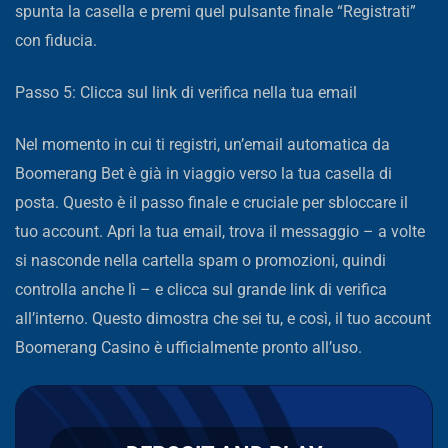
spunta la casella e premi quel pulsante finale “Registrati”
con fiducia.
Passo 5: Clicca sul link di verifica nella tua email
Nel momento in cui ti registri, un’email automatica da
Boomerang Bet è già in viaggio verso la tua casella di
posta. Questo è il passo finale e cruciale per sbloccare il
tuo account. Apri la tua email, trova il messaggio – a volte
si nasconde nella cartella spam o promozioni, quindi
controlla anche lì – e clicca sul grande link di verifica
all’interno. Questo dimostra che sei tu, e così, il tuo account
Boomerang Casino è ufficialmente pronto all’uso.