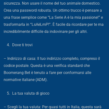
sicurezza. Non usare il nome del tuo animale domestico.
Crea una password robusta. Un ottimo trucco è pensare a
una frase semplice come “La Serie A è la mia passione!” e
trasformarla in “LsAèLmP!”. È facile da ricordare per te ma
incredibilmente difficile da indovinare per gli altri.
Dove ti trovi
– Indirizzo di casa: Il tuo indirizzo completo, compreso il
codice postale. Questa è una verifica standard che
Boomerang Bet è tenuto a fare per conformarsi alle
normative italiane (ADM).
La tua valuta di gioco
– Scegli la tua valuta: Per quasi tutti in Italia, questa sarà