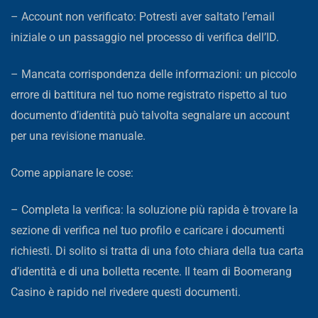
– Account non verificato: Potresti aver saltato l’email
iniziale o un passaggio nel processo di verifica dell’ID.
– Mancata corrispondenza delle informazioni: un piccolo
errore di battitura nel tuo nome registrato rispetto al tuo
documento d’identità può talvolta segnalare un account
per una revisione manuale.
Come appianare le cose:
– Completa la verifica: la soluzione più rapida è trovare la
sezione di verifica nel tuo profilo e caricare i documenti
richiesti. Di solito si tratta di una foto chiara della tua carta
d’identità e di una bolletta recente. Il team di Boomerang
Casino è rapido nel rivedere questi documenti.